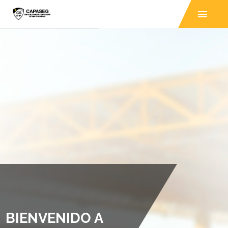
B
I
E
N
V
E
N
I
D
O
A