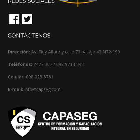
REDES
SOCIALES
CONTÁCTENOS
Dirección:
Av. Eloy Alfaro y calle 73 pasaje 40 N72-190
Teléfonos:
2477 367 / 098 9714 393
Celular:
098 028 5751
E-mail:
info@capseg.com