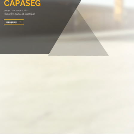
C
A
P
A
S
E
G
CENTRO DE CAPACITACIÓN Y
ASESORÍA INTEGRAL DE SEGURIDAD
CONOCER MÁS